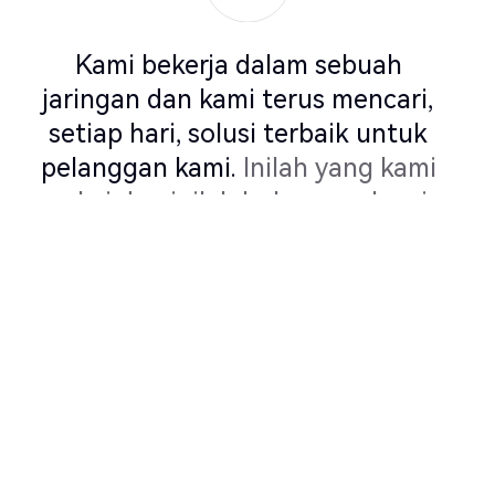
Kami sangat menghargai bekerja
dengan Elite Robots karena SDK
mereka sangat mudah
diintegrasikan dan digunakan,
serta Seri EC dan CS sangat
fleksibel.
Mereka memberi kami
dukungan yang luar biasa dan jika
Anda membutuhkan sesuatu,
mereka selalu ada ... benar-benar
mitra yang hebat!
Santiego Droll
Eleven Dynamics, Jerman