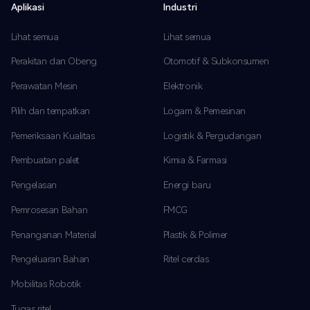
Aplikasi
Industri
Lihat semua
Lihat semua
Perakitan dan Obeng
Otomotif & Subkonsumen
Perawatan Mesin
Elektronik
Pilih dan tempatkan
Logam & Pemesinan
Pemeriksaan Kualitas
Logistik & Pergudangan
Pembuatan palet
Kimia & Farmasi
Pengelasan
Energi baru
Pemrosesan Bahan
FMCG
Penanganan Material
Plastik & Polimer
Pengeluaran Bahan
Ritel cerdas
Mobilitas Robotik
Tugas ritel