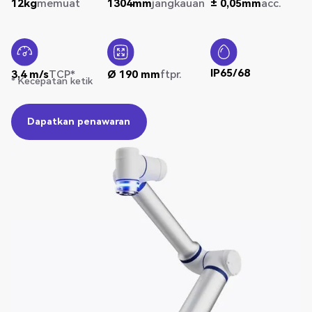
12kg
memuat
1304mm
jangkauan
± 0,05mm
acc.
IP65/68
3,4 m/s
TCP*
Ø 190 mm
ftpr.
* Kecepatan ketik
Dapatkan penawaran
Dapatkan penawaran