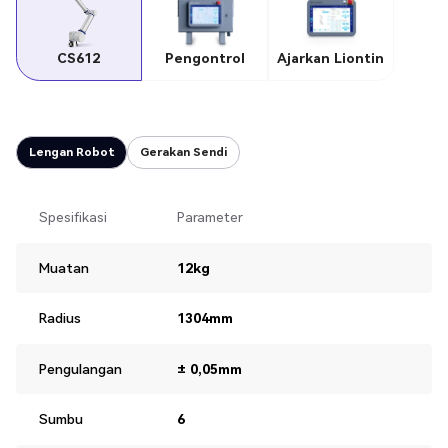
CS612
Pengontrol
Ajarkan Liontin
Lengan Robot
Gerakan Sendi
Spesifikasi
Parameter
Muatan
12kg
Radius
1304mm
Pengulangan
± 0,05mm
Sumbu
6