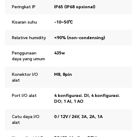
Peringkat IP
IP65 (IP68 opsional)
Kisaran suhu
-10~50℃
Relative humidity
<90% (non-condensing)
Penggunaan
435w
daya yang umum
Konektor I/O
M8, 8pin
alat
Port I/O alat
4 konfigurasi. DI, 4 konfigurasi.
DO; 1 AI, 1 AO
Catu daya I/O
0 / 12V / 24V, 3A, 2A, 1A
alat