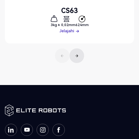
CS63
3kg
± 0,02mm
624mm
Jelajahi
Jelajahi