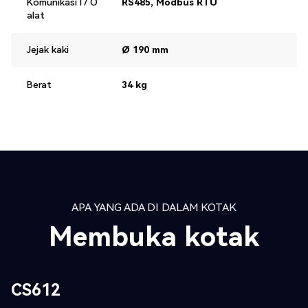
Komunikasi I / O
RS485, Modbus RTU
alat
Jejak kaki
Ø 190 mm
Berat
34 kg
APA YANG ADA DI DALAM KOTAK
Membuka kotak
CS612