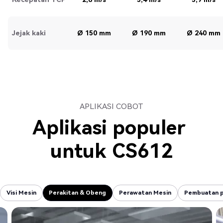
Jejak kaki
Ø 150 mm
Ø 190 mm
Ø 240 mm
APLIKASI COBOT
Aplikasi populer
untuk
CS612
Visi Mesin
Perakitan & Obeng
Perawatan Mesin
Pembuatan p
Visi Mesin
Perakitan & Obeng
Perawatan Mesin
Pembuatan p