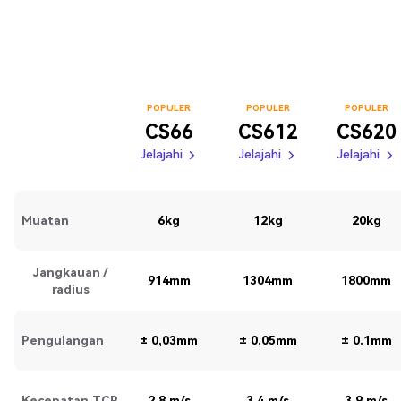
POPULER
POPULER
POPULER
CS66
CS612
CS620
Jelajahi
Jelajahi
Jelajahi
Jelajahi
Jelajahi
Jelajahi
Jelajahi
Jelajahi
Muatan
6kg
12kg
20kg
Jangkauan /
914mm
1304mm
1800mm
radius
Pengulangan
± 0,03mm
± 0,05mm
± 0.1mm
Kecepatan TCP
2,8 m/s
3,4 m/s
3,9 m/s