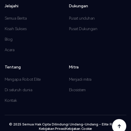
Jelajahi
Dukungan
Semua Berita
Pusat unduhan
Kisah Sukses
Pusat Dukungan
Blog
Acara
Tentang
Mitra
Mengapa Robot Elite
Menjadi mitra
Di seluruh dunia
Ekosistem
Kontak
© 2025 Semua Hak Cipta Dilindungi Undang-Undang - Elite Robots
Kebijakan Privasi
Kebijakan Cookie