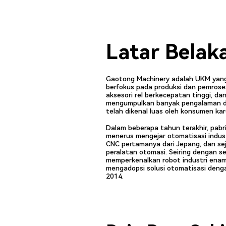
Latar Belak
Gaotong Machinery adalah UKM yang di
berfokus pada produksi dan pemros
aksesori rel berkecepatan tinggi, d
mengumpulkan banyak pengalaman dan
telah dikenal luas oleh konsumen ka
Dalam beberapa tahun terakhir, pabri
menerus mengejar otomatisasi indus
CNC pertamanya dari Jepang, dan sej
peralatan otomasi. Seiring dengan se
memperkenalkan robot industri ena
mengadopsi solusi otomatisasi den
2014.