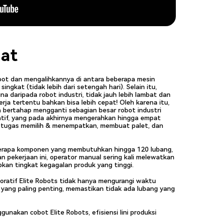
aat
obot dan mengalihkannya di antara beberapa mesin
ngkat (tidak lebih dari setengah hari). Selain itu,
na daripada robot industri, tidak jauh lebih lambat dan
ja tertentu bahkan bisa lebih cepat! Oleh karena itu,
 bertahap mengganti sebagian besar robot industri
atif, yang pada akhirnya mengerahkan hingga empat
uk tugas memilih & menempatkan, membuat palet, dan
berapa komponen yang membutuhkan hingga 120 lubang,
pekerjaan ini, operator manual sering kali melewatkan
kan tingkat kegagalan produk yang tinggi.
boratif Elite Robots tidak hanya mengurangi waktu
 yang paling penting, memastikan tidak ada lubang yang
nakan cobot Elite Robots, efisiensi lini produksi