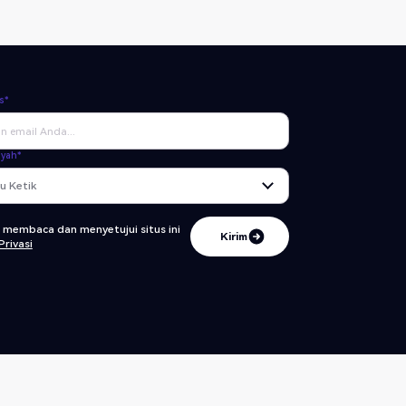
s*
ayah*
h membaca dan menyetujui
situs ini
Kirim
Privasi
Kirim