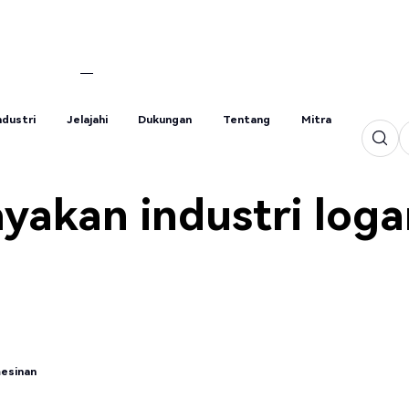
ndustri
Jelajahi
Dukungan
Tentang
Mitra
ndustri
Jelajahi
Dukungan
Tentang
Mitra
akan industri log
esinan