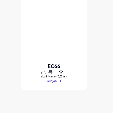
EC66
6kg
914mm
± 0,03mm
Jelajahi
Jelajahi