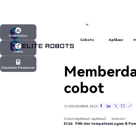
Pilih dan tempatkan
Logam & Pemesinan
EC66
Logam & Pemesinan
Cobots
Aplikasi
I
Distributor
Cobots
Aplikasi
I
Distributor
Demo
Demo
Memberday
Dapatkan Penawaran
Dapatkan Penawaran
cobot
12 DESEMBER 2023
Cobot
Aplikasi(-aplikasi)
Industri
EC66
Pilih dan tempatkan
Logam & Pem