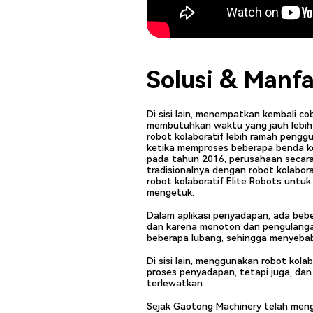
Solusi & Manf
Di sisi lain, menempatkan kembali c
membutuhkan waktu yang jauh lebih si
robot kolaboratif lebih ramah penggu
ketika memproses beberapa benda ker
pada tahun 2016, perusahaan secara
tradisionalnya dengan robot kolabor
robot kolaboratif Elite Robots unt
mengetuk.
Dalam aplikasi penyadapan, ada be
dan karena monoton dan pengulangan 
beberapa lubang, sehingga menyebab
Di sisi lain, menggunakan robot kola
proses penyadapan, tetapi juga, dan
terlewatkan.
Sejak Gaotong Machinery telah menggu