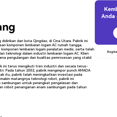
Kemb
Anda
ang
dirikan dari kota Qingdao, di Cina Utara. Pabrik ini
esan komponen lembaran logam AC rumah tangga,
an komponen lembaran logam peralatan medis, serta telah
Bagika
 teknologi dalam industri lembaran logam AC. Klien
rena pengulangan dan kualitas pemrosesan yang stabil.
k ini terus mengikuti tren industri dan secara terus-
tri. Pada tahun 2002, pabrik mengimpor punch AMADA
ak itu, pabrik telah meningkatkan investasi pada
makin matangnya teknologi robot, pabrik ini
m sambungan untuk perangkat pengelasan dan
gan robot penanganan enam sambungan pada tahun