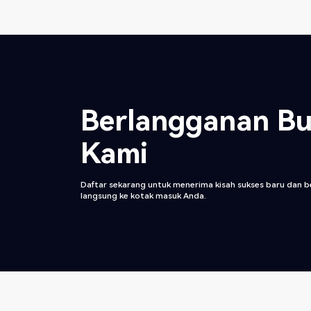
Berlangganan Bu
Kami
Daftar sekarang untuk menerima kisah sukses baru dan be
langsung ke kotak masuk Anda.