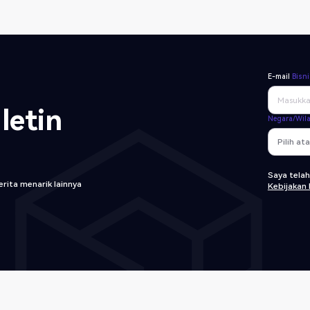
E-mail
Bisni
letin
Negara/Wil
Saya tela
rita menarik lainnya
Kebijakan 