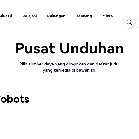
ndustri
Jelajahi
Dukungan
Tentang
Mitra
ndustri
Jelajahi
Dukungan
Tentang
Mitra
Pusat Unduhan
Pilih sumber daya yang diinginkan dari daftar judul
yang tersedia di bawah ini.
Cobots