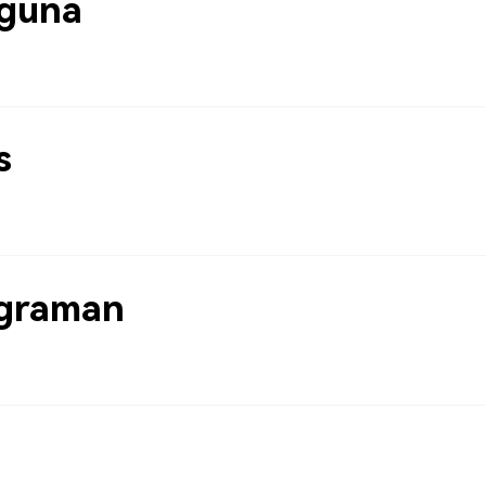
guna
s
graman