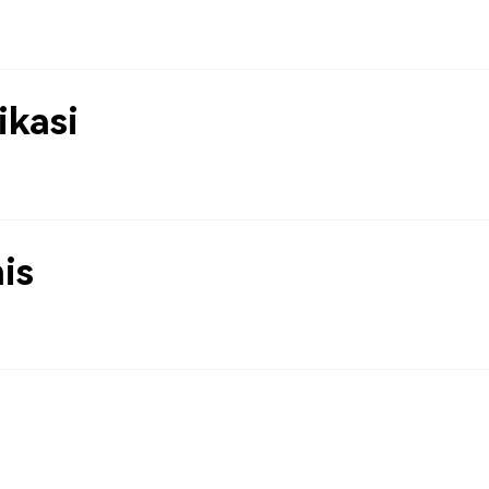
kasi
is