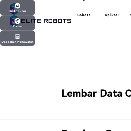
Cobots
Aplikasi
I
Distributor
Cobots
Aplikasi
I
Distributor
Demo
Demo
Dapatkan Penawaran
Dapatkan Penawaran
Lembar Data 