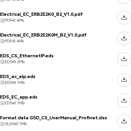
Electrical_EC_ERB2E2K0_B2_V1.0.pdf
PDF
0.4
Mb
Electrical_EC_ERB2E2K0M_B2_V1.0.pdf
PDF
0.4
Mb
EDS_CS_EthernetIP.eds
EDS
0.2
Mb
EDS_ec_eip.eds
EDS
0.1
Mb
EDS_EC_app.eds
EDS
0.1
Mb
Format data GSD_CS_UserManual_Profinet.xlsx
XLSX
0.1
Mb