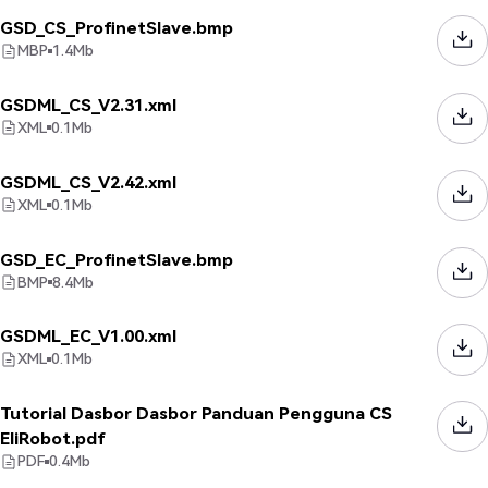
GSD_CS_ProfinetSlave.bmp
MBP
1.4
Mb
GSDML_CS_V2.31.xml
XML
0.1
Mb
GSDML_CS_V2.42.xml
XML
0.1
Mb
GSD_EC_ProfinetSlave.bmp
BMP
8.4
Mb
GSDML_EC_V1.00.xml
XML
0.1
Mb
Tutorial Dasbor Dasbor Panduan Pengguna CS
EliRobot.pdf
PDF
0.4
Mb