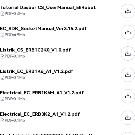
Tutorial Dasbor CS_UserManual_EliRobot
PDF
0.4
Mb
EC_SDK_SocketManual_Ver3.15.2.pdf
PDF
4.9
Mb
Listrik_CS_ERB1C2K0_V1.0.pdf
PDF
0.1
Mb
Listrik_EC_ERB1K6_A1_V1.2.pdf
PDF
0.1
Mb
Electrical_EC_ERB1K6M_A1_V1.2.pdf
PDF
0.1
Mb
Electrical_EC_ERB3K2_A1_V1.2.pdf
PDF
0.1
Mb