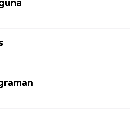
guna
s
graman