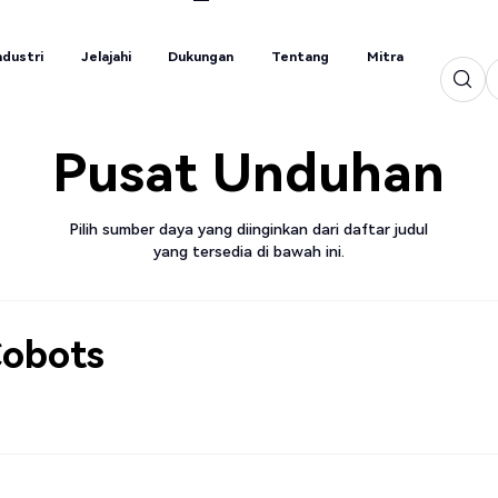
ndustri
Jelajahi
Dukungan
Tentang
Mitra
ndustri
Jelajahi
Dukungan
Tentang
Mitra
Pusat Unduhan
Pilih sumber daya yang diinginkan dari daftar judul
yang tersedia di bawah ini.
Cobots