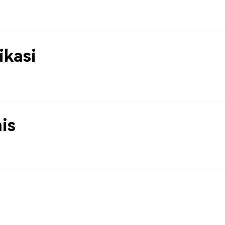
kasi
is