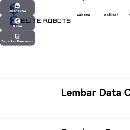
Cobots
Aplikasi
I
Distributor
Cobots
Aplikasi
I
Distributor
Demo
Demo
Dapatkan Penawaran
Dapatkan Penawaran
Lembar Data 