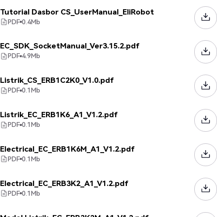
Tutorial Dasbor CS_UserManual_EliRobot
PDF
0.4
Mb
EC_SDK_SocketManual_Ver3.15.2.pdf
PDF
4.9
Mb
Listrik_CS_ERB1C2K0_V1.0.pdf
PDF
0.1
Mb
Listrik_EC_ERB1K6_A1_V1.2.pdf
PDF
0.1
Mb
Electrical_EC_ERB1K6M_A1_V1.2.pdf
PDF
0.1
Mb
Electrical_EC_ERB3K2_A1_V1.2.pdf
PDF
0.1
Mb