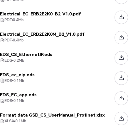
Electrical_EC_ERB2E2K0_B2_V1.0.pdf
PDF
0.4
Mb
Electrical_EC_ERB2E2K0M_B2_V1.0.pdf
PDF
0.4
Mb
EDS_CS_EthernetIP.eds
EDS
0.2
Mb
EDS_ec_eip.eds
EDS
0.1
Mb
EDS_EC_app.eds
EDS
0.1
Mb
Format data GSD_CS_UserManual_Profinet.xlsx
XLSX
0.1
Mb