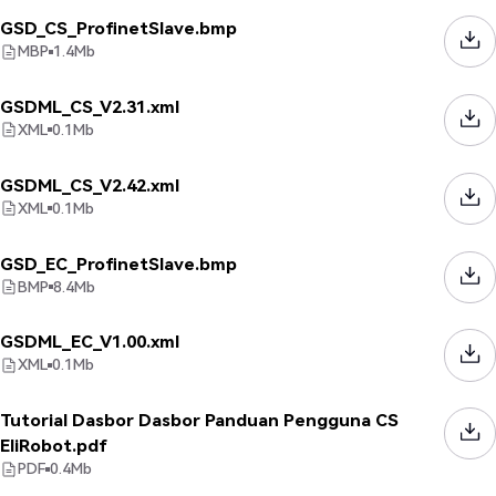
GSD_CS_ProfinetSlave.bmp
MBP
1.4
Mb
GSDML_CS_V2.31.xml
XML
0.1
Mb
GSDML_CS_V2.42.xml
XML
0.1
Mb
GSD_EC_ProfinetSlave.bmp
BMP
8.4
Mb
GSDML_EC_V1.00.xml
XML
0.1
Mb
Tutorial Dasbor Dasbor Panduan Pengguna CS
EliRobot.pdf
PDF
0.4
Mb