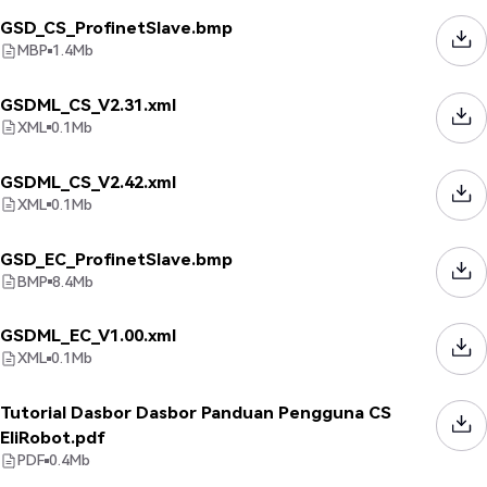
GSD_CS_ProfinetSlave.bmp
MBP
1.4
Mb
GSDML_CS_V2.31.xml
XML
0.1
Mb
GSDML_CS_V2.42.xml
XML
0.1
Mb
GSD_EC_ProfinetSlave.bmp
BMP
8.4
Mb
GSDML_EC_V1.00.xml
XML
0.1
Mb
Tutorial Dasbor Dasbor Panduan Pengguna CS
EliRobot.pdf
PDF
0.4
Mb