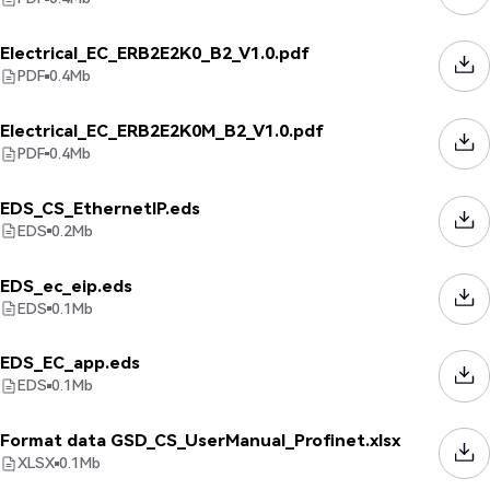
Electrical_EC_ERB2E2K0_B2_V1.0.pdf
PDF
0.4
Mb
Electrical_EC_ERB2E2K0M_B2_V1.0.pdf
PDF
0.4
Mb
EDS_CS_EthernetIP.eds
EDS
0.2
Mb
EDS_ec_eip.eds
EDS
0.1
Mb
EDS_EC_app.eds
EDS
0.1
Mb
Format data GSD_CS_UserManual_Profinet.xlsx
XLSX
0.1
Mb