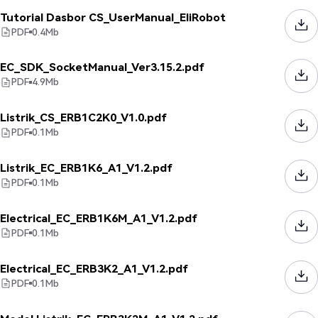
Tutorial Dasbor CS_UserManual_EliRobot
PDF
0.4
Mb
EC_SDK_SocketManual_Ver3.15.2.pdf
PDF
4.9
Mb
Listrik_CS_ERB1C2K0_V1.0.pdf
PDF
0.1
Mb
Listrik_EC_ERB1K6_A1_V1.2.pdf
PDF
0.1
Mb
Electrical_EC_ERB1K6M_A1_V1.2.pdf
PDF
0.1
Mb
Electrical_EC_ERB3K2_A1_V1.2.pdf
PDF
0.1
Mb