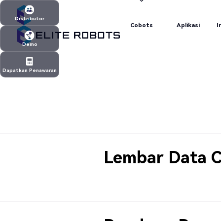
Cobots
Aplikasi
I
Distributor
Cobots
Aplikasi
I
Distributor
Demo
Demo
Dapatkan Penawaran
Dapatkan Penawaran
Lembar Data 