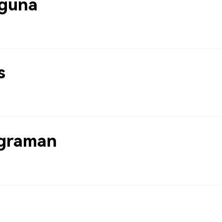
guna
s
graman