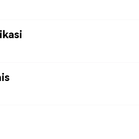
kasi
is