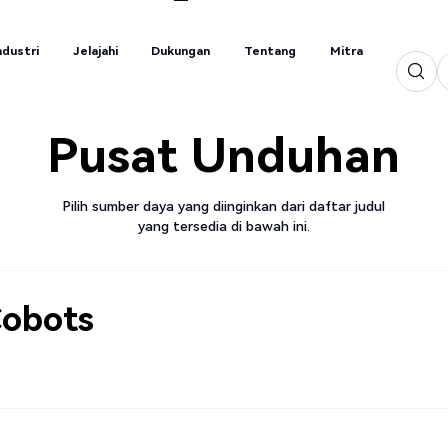
ndustri
Jelajahi
Dukungan
Tentang
Mitra
ndustri
Jelajahi
Dukungan
Tentang
Mitra
Pusat Unduhan
Pilih sumber daya yang diinginkan dari daftar judul
yang tersedia di bawah ini.
Cobots